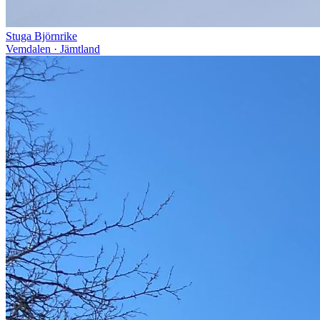
Stuga Björnrike
Vemdalen · Jämtland