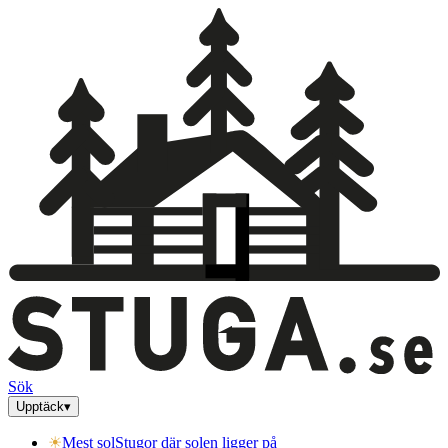
Sök
Upptäck
▾
☀
Mest sol
Stugor där solen ligger på