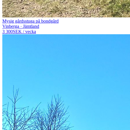
Mysig gårdsstuga på bondgård
Vinberga · Jämtland
3 300
SEK
/
vecka