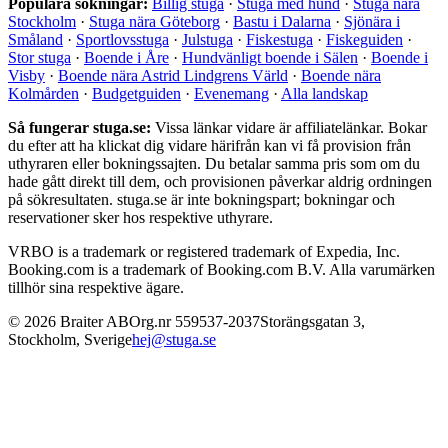
Populära sökningar:
Billig stuga
·
Stuga med hund
·
Stuga nära
Stockholm
·
Stuga nära Göteborg
·
Bastu i Dalarna
·
Sjönära i
Småland
·
Sportlovsstuga
·
Julstuga
·
Fiskestuga
·
Fiskeguiden
·
Stor stuga
·
Boende i Åre
·
Hundvänligt boende i Sälen
·
Boende i
Visby
·
Boende nära Astrid Lindgrens Värld
·
Boende nära
Kolmården
·
Budgetguiden
·
Evenemang
·
Alla landskap
Så fungerar stuga.se:
Vissa länkar vidare är affiliatelänkar. Bokar
du efter att ha klickat dig vidare härifrån kan vi få provision från
uthyraren eller bokningssajten. Du betalar samma pris som om du
hade gått direkt till dem, och provisionen påverkar aldrig ordningen
på sökresultaten. stuga.se är inte bokningspart; bokningar och
reservationer sker hos respektive uthyrare.
VRBO is a trademark or registered trademark of Expedia, Inc.
Booking.com is a trademark of Booking.com B.V. Alla varumärken
tillhör sina respektive ägare.
©
2026
Braiter AB
Org.nr
559537-2037
Storängsgatan 3
,
Stockholm
,
Sverige
hej@stuga.se