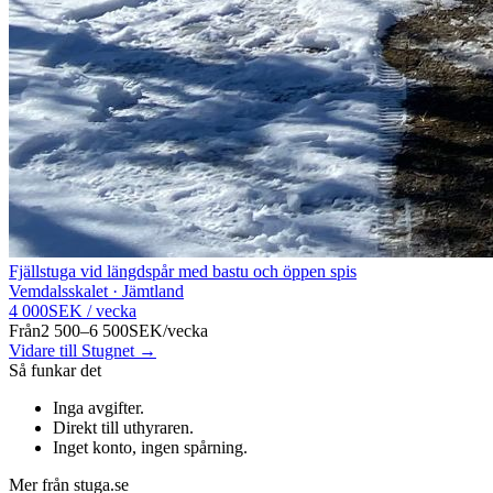
Fjällstuga vid längdspår med bastu och öppen spis
Vemdalsskalet · Jämtland
4 000
SEK
/
vecka
Från
2 500–6 500
SEK
/
vecka
Vidare till Stugnet →
Så funkar det
Inga avgifter
.
Direkt till uthyraren
.
Inget konto, ingen spårning
.
Mer från stuga.se