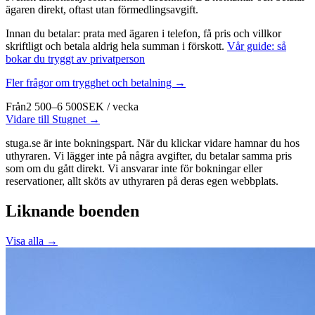
ägaren direkt, oftast utan förmedlingsavgift.
Innan du betalar: prata med ägaren i telefon, få pris och villkor
skriftligt och betala aldrig hela summan i förskott.
Vår guide: så
bokar du tryggt av privatperson
Fler frågor om trygghet och betalning →
Från
2 500–6 500
SEK
/
vecka
Vidare till Stugnet →
stuga.se är inte bokningspart. När du klickar vidare hamnar du hos
uthyraren. Vi lägger inte på några avgifter, du betalar samma pris
som om du gått direkt. Vi ansvarar inte för bokningar eller
reservationer, allt sköts av uthyraren på deras egen webbplats.
Liknande boenden
Visa alla →