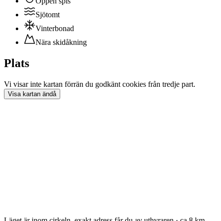
Öppen spis
Sjötomt
Vinterbonad
Nära skidåkning
Plats
Vi visar inte
kartan
förrän du godkänt cookies från tredje part.
Visa
kartan
ändå
Läget är inom cirkeln, exakt adress får du av uthyraren · ca 8 km