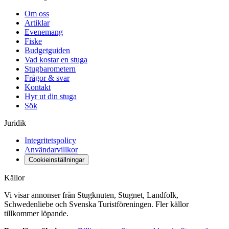
Om oss
Artiklar
Evenemang
Fiske
Budgetguiden
Vad kostar en stuga
Stugbarometern
Frågor & svar
Kontakt
Hyr ut din stuga
Sök
Juridik
Integritetspolicy
Användarvillkor
Cookieinställningar
Källor
Vi visar annonser från Stugknuten, Stugnet, Landfolk,
Schwedenliebe och Svenska Turistföreningen. Fler källor
tillkommer löpande.