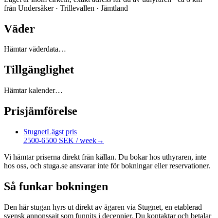
från Undersåker · Trillevallen · Jämtland
Väder
Hämtar väderdata…
Tillgänglighet
Hämtar kalender…
Prisjämförelse
Stugnet
Lägst pris
2500-6500 SEK / week
→
Vi hämtar priserna direkt från källan. Du bokar hos uthyraren, inte
hos oss, och stuga.se ansvarar inte för bokningar eller reservationer.
Så funkar bokningen
Den här stugan hyrs ut direkt av ägaren via Stugnet, en etablerad
svensk annonssajt som funnits i decennier. Du kontaktar och betalar