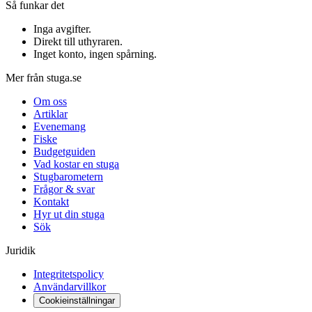
Så funkar det
Inga avgifter
.
Direkt till uthyraren
.
Inget konto, ingen spårning
.
Mer från stuga.se
Om oss
Artiklar
Evenemang
Fiske
Budgetguiden
Vad kostar en stuga
Stugbarometern
Frågor & svar
Kontakt
Hyr ut din stuga
Sök
Juridik
Integritetspolicy
Användarvillkor
Cookieinställningar