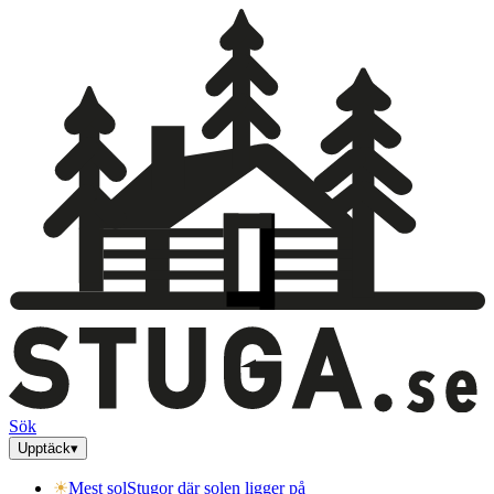
Sök
Upptäck
▾
☀
Mest sol
Stugor där solen ligger på