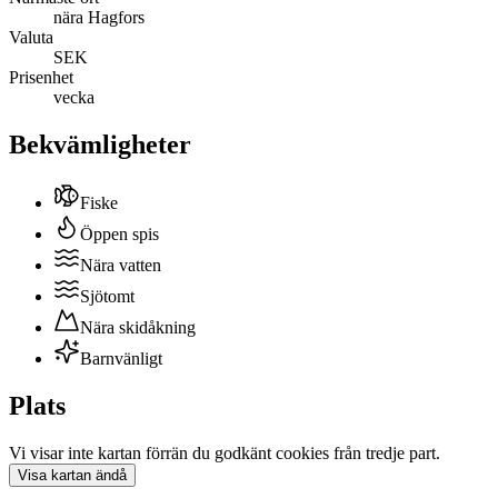
nära Hagfors
Valuta
SEK
Prisenhet
vecka
Bekvämligheter
Fiske
Öppen spis
Nära vatten
Sjötomt
Nära skidåkning
Barnvänligt
Plats
Vi visar inte
kartan
förrän du godkänt cookies från tredje part.
Visa
kartan
ändå