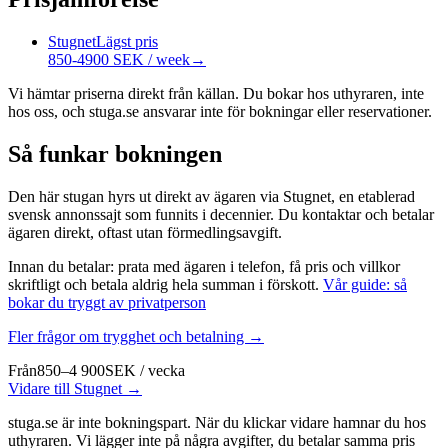
Stugnet
Lägst pris
850-4900 SEK / week
→
Vi hämtar priserna direkt från källan. Du bokar hos uthyraren, inte
hos oss, och stuga.se ansvarar inte för bokningar eller reservationer.
Så funkar bokningen
Den här stugan hyrs ut direkt av ägaren via Stugnet, en etablerad
svensk annonssajt som funnits i decennier. Du kontaktar och betalar
ägaren direkt, oftast utan förmedlingsavgift.
Innan du betalar: prata med ägaren i telefon, få pris och villkor
skriftligt och betala aldrig hela summan i förskott.
Vår guide: så
bokar du tryggt av privatperson
Fler frågor om trygghet och betalning →
Från
850–4 900
SEK
/
vecka
Vidare till Stugnet →
stuga.se är inte bokningspart. När du klickar vidare hamnar du hos
uthyraren. Vi lägger inte på några avgifter, du betalar samma pris