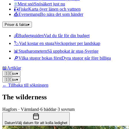
❄
Mest snö
Snösäkert just nu
🎣
Fiske
Karta över länen och vattnen
🎪
Evenemang
Bo nära det som händer
Priser & fakta
▾
💰
Budgetguiden
Vad du får för din budget
🏷
Vad kostar en stuga
Veckopriser per landskap
📊
Stugbarometern
Så uppbokat är stug-Sverige
🔎
Vilka stugor bokas först
Dyra stugor går före billiga
📖
Artiklar
🇸🇪
sv
▾
🇸🇪
sv
▾
← Tillbaka till sökningen
The wilderness
Hagfors · Värmland
·
6
bäddar
·
3
sovrum
Datum
Välj datum för att kolla ledighet