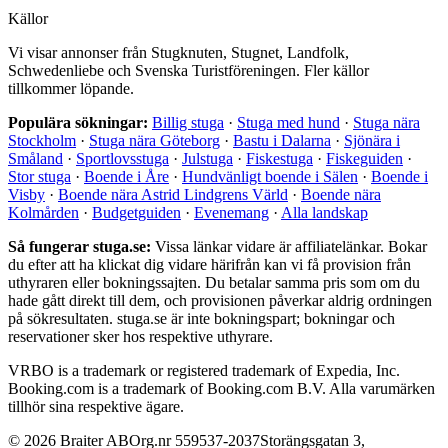
Källor
Vi visar annonser från Stugknuten, Stugnet, Landfolk,
Schwedenliebe och Svenska Turistföreningen. Fler källor
tillkommer löpande.
Populära sökningar:
Billig stuga
·
Stuga med hund
·
Stuga nära
Stockholm
·
Stuga nära Göteborg
·
Bastu i Dalarna
·
Sjönära i
Småland
·
Sportlovsstuga
·
Julstuga
·
Fiskestuga
·
Fiskeguiden
·
Stor stuga
·
Boende i Åre
·
Hundvänligt boende i Sälen
·
Boende i
Visby
·
Boende nära Astrid Lindgrens Värld
·
Boende nära
Kolmården
·
Budgetguiden
·
Evenemang
·
Alla landskap
Så fungerar stuga.se:
Vissa länkar vidare är affiliatelänkar. Bokar
du efter att ha klickat dig vidare härifrån kan vi få provision från
uthyraren eller bokningssajten. Du betalar samma pris som om du
hade gått direkt till dem, och provisionen påverkar aldrig ordningen
på sökresultaten. stuga.se är inte bokningspart; bokningar och
reservationer sker hos respektive uthyrare.
VRBO is a trademark or registered trademark of Expedia, Inc.
Booking.com is a trademark of Booking.com B.V. Alla varumärken
tillhör sina respektive ägare.
©
2026
Braiter AB
Org.nr
559537-2037
Storängsgatan 3
,