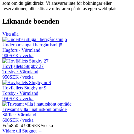
som om du gått direkt. Vi ansvarar inte för bokningar eller
reservationer, allt sköts av uthyraren på deras egen webbplats.
Liknande boenden
Visa alla →
Underbar stuga i herrgårdsmiljö
Hagfors · Värmland
900
SEK
/
vecka
Hovfjällets Stugby 27
Torsby · Värmland
950
SEK
/
vecka
Hovfjällets Stugby nr 9
Torsby · Värmland
950
SEK
/
vecka
Trivsamt villa i naturskönt område
Säffle · Värmland
600
SEK
/
vecka
Från
850–4 900
SEK
/
vecka
Vidare till Stugnet →