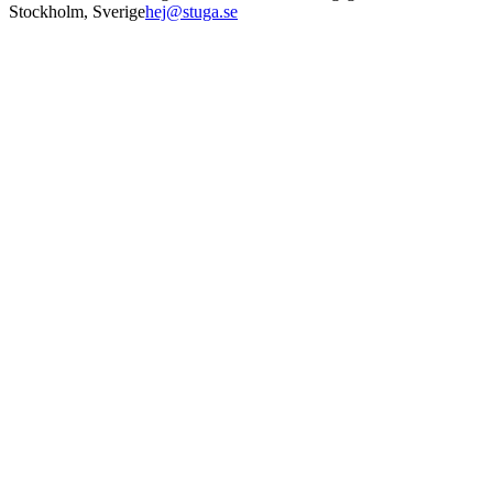
Stockholm
,
Sverige
hej@stuga.se