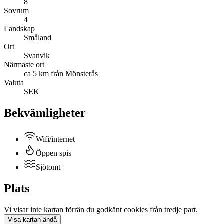
8
Sovrum
4
Landskap
Småland
Ort
Svanvik
Närmaste ort
ca 5 km från Mönsterås
Valuta
SEK
Bekvämligheter
Wifi/internet
Öppen spis
Sjötomt
Plats
Vi visar inte
kartan
förrän du godkänt cookies från tredje part.
Visa
kartan
ändå