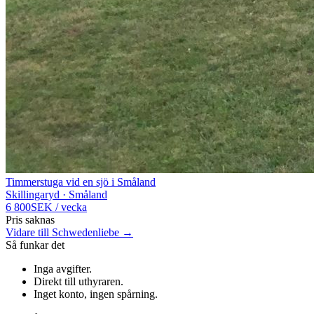
Timmerstuga vid en sjö i Småland
Skillingaryd · Småland
6 800
SEK
/
vecka
Pris saknas
Vidare till Schwedenliebe →
Så funkar det
Inga avgifter
.
Direkt till uthyraren
.
Inget konto, ingen spårning
.