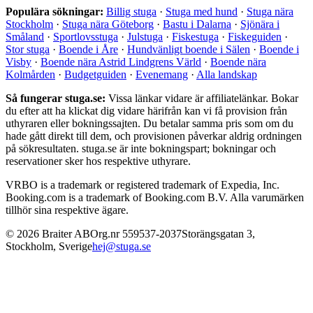
Populära sökningar:
Billig stuga
·
Stuga med hund
·
Stuga nära
Stockholm
·
Stuga nära Göteborg
·
Bastu i Dalarna
·
Sjönära i
Småland
·
Sportlovsstuga
·
Julstuga
·
Fiskestuga
·
Fiskeguiden
·
Stor stuga
·
Boende i Åre
·
Hundvänligt boende i Sälen
·
Boende i
Visby
·
Boende nära Astrid Lindgrens Värld
·
Boende nära
Kolmården
·
Budgetguiden
·
Evenemang
·
Alla landskap
Så fungerar stuga.se:
Vissa länkar vidare är affiliatelänkar. Bokar
du efter att ha klickat dig vidare härifrån kan vi få provision från
uthyraren eller bokningssajten. Du betalar samma pris som om du
hade gått direkt till dem, och provisionen påverkar aldrig ordningen
på sökresultaten. stuga.se är inte bokningspart; bokningar och
reservationer sker hos respektive uthyrare.
VRBO is a trademark or registered trademark of Expedia, Inc.
Booking.com is a trademark of Booking.com B.V. Alla varumärken
tillhör sina respektive ägare.
©
2026
Braiter AB
Org.nr
559537-2037
Storängsgatan 3
,
Stockholm
,
Sverige
hej@stuga.se