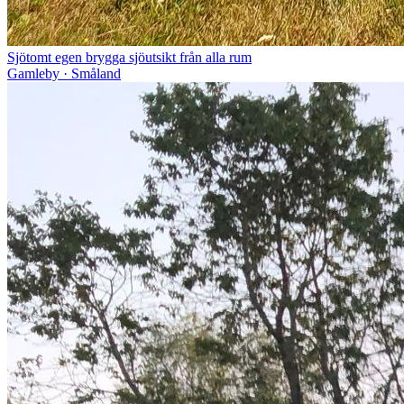
Sjötomt egen brygga sjöutsikt från alla rum
Gamleby · Småland