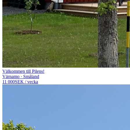
Välkommen till Pilens!
Värnamo · Småland
11 000
SEK
/
vecka