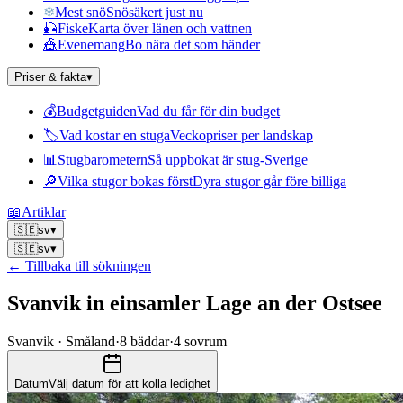
❄
Mest snö
Snösäkert just nu
🎣
Fiske
Karta över länen och vattnen
🎪
Evenemang
Bo nära det som händer
Priser & fakta
▾
💰
Budgetguiden
Vad du får för din budget
🏷
Vad kostar en stuga
Veckopriser per landskap
📊
Stugbarometern
Så uppbokat är stug-Sverige
🔎
Vilka stugor bokas först
Dyra stugor går före billiga
📖
Artiklar
🇸🇪
sv
▾
🇸🇪
sv
▾
← Tillbaka till sökningen
Svanvik in einsamler Lage an der Ostsee
Svanvik · Småland
·
8
bäddar
·
4
sovrum
Datum
Välj datum för att kolla ledighet