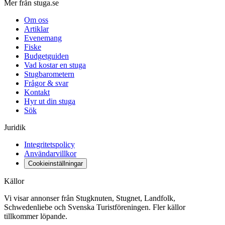
Mer från stuga.se
Om oss
Artiklar
Evenemang
Fiske
Budgetguiden
Vad kostar en stuga
Stugbarometern
Frågor & svar
Kontakt
Hyr ut din stuga
Sök
Juridik
Integritetspolicy
Användarvillkor
Cookieinställningar
Källor
Vi visar annonser från Stugknuten, Stugnet, Landfolk,
Schwedenliebe och Svenska Turistföreningen. Fler källor
tillkommer löpande.