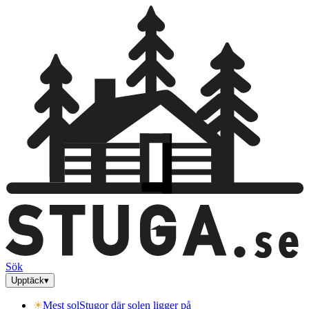
Sök
Upptäck
▾
☀
Mest sol
Stugor där solen ligger på