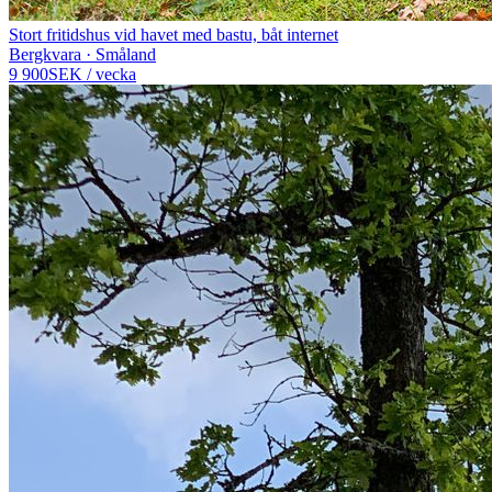
Stort fritidshus vid havet med bastu, båt internet
Bergkvara · Småland
9 900
SEK
/
vecka