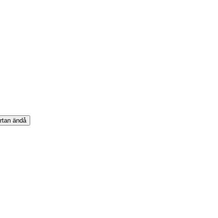
rtan
ändå