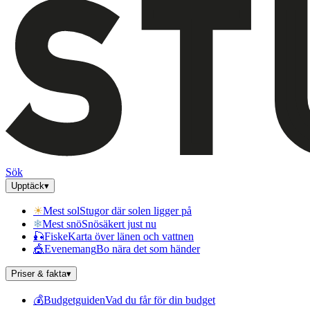
Sök
Upptäck
▾
☀
Mest sol
Stugor där solen ligger på
❄
Mest snö
Snösäkert just nu
🎣
Fiske
Karta över länen och vattnen
🎪
Evenemang
Bo nära det som händer
Priser & fakta
▾
💰
Budgetguiden
Vad du får för din budget