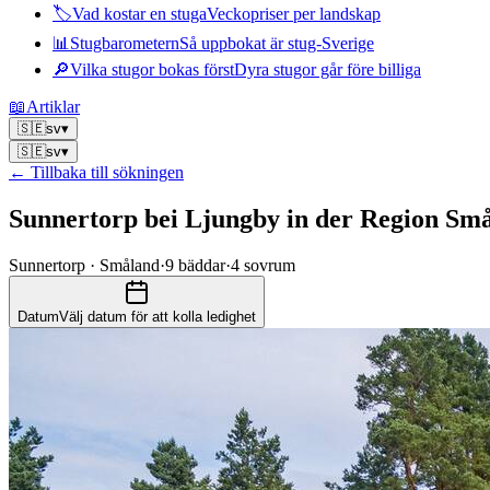
🏷
Vad kostar en stuga
Veckopriser per landskap
📊
Stugbarometern
Så uppbokat är stug-Sverige
🔎
Vilka stugor bokas först
Dyra stugor går före billiga
📖
Artiklar
🇸🇪
sv
▾
🇸🇪
sv
▾
← Tillbaka till sökningen
Sunnertorp bei Ljungby in der Region Sm
Sunnertorp · Småland
·
9
bäddar
·
4
sovrum
Datum
Välj datum för att kolla ledighet