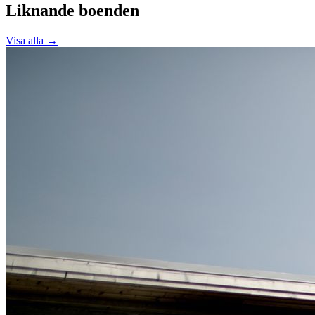
Liknande boenden
Visa alla →