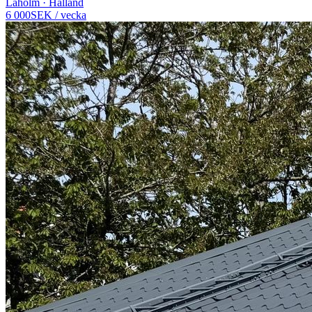
Laholm · Halland
6 000
SEK
/
vecka