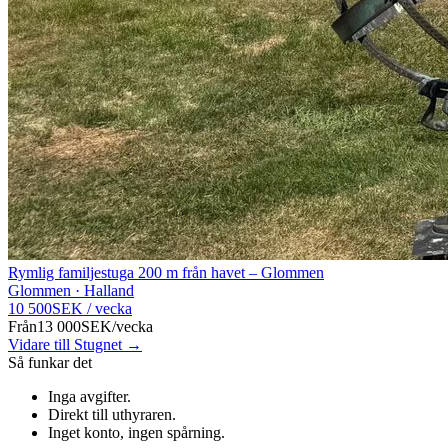
Rymlig familjestuga 200 m från havet – Glommen
Glommen · Halland
10 500
SEK
/
vecka
Från
13 000
SEK
/
vecka
Vidare till Stugnet →
Så funkar det
Inga avgifter
.
Direkt till uthyraren
.
Inget konto, ingen spårning
.