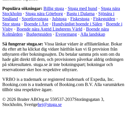
Populära sökningar:
Billig stuga
·
Stuga med hund
·
Stuga nära
Stockholm
·
Stuga nära Göteborg
·
Bastu i Dalarna
·
Sjönära i
Småland
·
Sportlovsstuga
·
Julstuga
·
Fiskestuga
·
Fiskeguiden
·
Stor stuga
·
Boende i Åre
·
Hundvänligt boende i Sälen
·
Boende i
Visby
·
Boende nära Astrid Lindgrens Värld
·
Boende nära
Kolmården
·
Budgetguiden
·
Evenemang
·
Alla landskap
Så fungerar stuga.se:
Vissa länkar vidare är affiliatelänkar. Bokar
du efter att ha klickat dig vidare härifrån kan vi få provision från
uthyraren eller bokningssajten. Du betalar samma pris som om du
hade gått direkt till dem, och provisionen påverkar aldrig ordningen
på sökresultaten. stuga.se är inte bokningspart; bokningar och
reservationer sker hos respektive uthyrare.
VRBO is a trademark or registered trademark of Expedia, Inc.
Booking.com is a trademark of Booking.com B.V. Alla varumärken
tillhör sina respektive ägare.
©
2026
Braiter AB
Org.nr
559537-2037
Storängsgatan 3
,
Stockholm
,
Sverige
hej@stuga.se