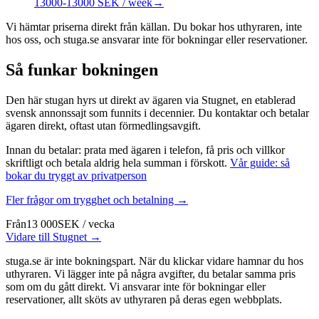
13000-13000 SEK / week
→
Vi hämtar priserna direkt från källan. Du bokar hos uthyraren, inte
hos oss, och stuga.se ansvarar inte för bokningar eller reservationer.
Så funkar bokningen
Den här stugan hyrs ut direkt av ägaren via Stugnet, en etablerad
svensk annonssajt som funnits i decennier. Du kontaktar och betalar
ägaren direkt, oftast utan förmedlingsavgift.
Innan du betalar: prata med ägaren i telefon, få pris och villkor
skriftligt och betala aldrig hela summan i förskott.
Vår guide: så
bokar du tryggt av privatperson
Fler frågor om trygghet och betalning →
Från
13 000
SEK
/
vecka
Vidare till Stugnet →
stuga.se är inte bokningspart. När du klickar vidare hamnar du hos
uthyraren. Vi lägger inte på några avgifter, du betalar samma pris
som om du gått direkt. Vi ansvarar inte för bokningar eller
reservationer, allt sköts av uthyraren på deras egen webbplats.