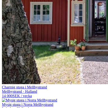
Charmig stuga i Mellbystrand
Mellbystrand · Halland
14 000
SEK
/
vecka
Mysig stuga i Norra Mellbystrand