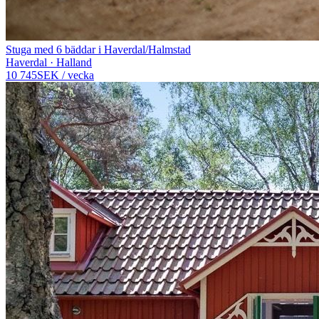
Stuga med 6 bäddar i Haverdal/Halmstad
Haverdal · Halland
10 745
SEK
/
vecka