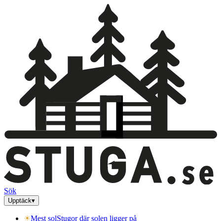
Sök
Upptäck
▾
☀
Mest sol
Stugor där solen ligger på