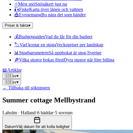
❄
Mest snö
Snösäkert just nu
🎣
Fiske
Karta över länen och vattnen
🎪
Evenemang
Bo nära det som händer
Priser & fakta
▾
💰
Budgetguiden
Vad du får för din budget
🏷
Vad kostar en stuga
Veckopriser per landskap
📊
Stugbarometern
Så uppbokat är stug-Sverige
🔎
Vilka stugor bokas först
Dyra stugor går före billiga
📖
Artiklar
🇸🇪
sv
▾
🇸🇪
sv
▾
← Tillbaka till sökningen
Summer cottage Mellbystrand
Laholm · Halland
·
6
bäddar
·
5
sovrum
Datum
Välj datum för att kolla ledighet