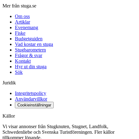
Mer från stuga.se
Om oss
Artiklar
Evenemang
Fiske
Budgetguiden
Vad kostar en stuga
Stugbarometern
Frågor & svar
Kontakt
Hyr ut din stuga
Sök
Juridik
Integritetspolicy
Användarvillkor
Cookieinställningar
Källor
Vi visar annonser från Stugknuten, Stugnet, Landfolk,
Schwedenliebe och Svenska Turistföreningen. Fler källor
tillkommer löpande.