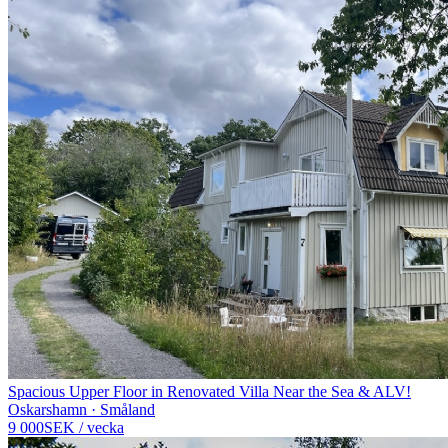
Spacious Upper Floor in Renovated Villa Near the Sea & ALV!
Oskarshamn · Småland
9 000
SEK
/
vecka