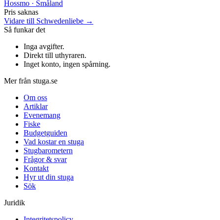
Hossmo · Småland
Pris saknas
Vidare till Schwedenliebe →
Så funkar det
Inga avgifter
.
Direkt till uthyraren
.
Inget konto, ingen spårning
.
Mer från stuga.se
Om oss
Artiklar
Evenemang
Fiske
Budgetguiden
Vad kostar en stuga
Stugbarometern
Frågor & svar
Kontakt
Hyr ut din stuga
Sök
Juridik
Integritetspolicy