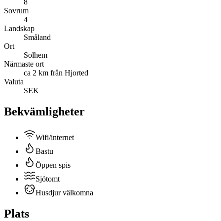
8
Sovrum
4
Landskap
Småland
Ort
Solhem
Närmaste ort
ca 2 km från Hjorted
Valuta
SEK
Bekvämligheter
Wifi/internet
Bastu
Öppen spis
Sjötomt
Husdjur välkomna
Plats