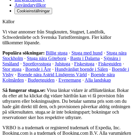
Användarvillkor
Cookieinställningar
Källor
Vi visar annonser från Stugknuten, Stugnet, Landfolk,
Schwedenliebe och Svenska Turistföreningen. Fler källor
tillkommer löpande.
Populära sökningar:
Billig stuga
·
Stuga med hund
·
Stuga nära
Stockholm
·
Stuga nära Göteborg
·
Bastu i Dalarna
·
Sjönära i
Småland
·
Sportlovsstuga
·
Julstuga
·
Fiskestuga
·
Fiskeguiden
·
Stor stuga
·
Boende i Åre
·
Hundvänligt boende i Sälen
·
Boende i
Visby
·
Boende nära Astrid Lindgrens Värld
·
Boende nära
Kolmården
·
Budgetguiden
·
Evenemang
·
Alla landskap
Så fungerar stuga.se:
Vissa länkar vidare är affiliatelänkar. Bokar
du efter att ha klickat dig vidare härifrån kan vi få provision från
uthyraren eller bokningssajten. Du betalar samma pris som om du
hade gått direkt till dem, och provisionen påverkar aldrig ordningen
på sökresultaten. stuga.se är inte bokningspart; bokningar och
reservationer sker hos respektive uthyrare.
VRBO is a trademark or registered trademark of Expedia, Inc.
Booking.com is a trademark of Booking.com B.V. Alla varumärken