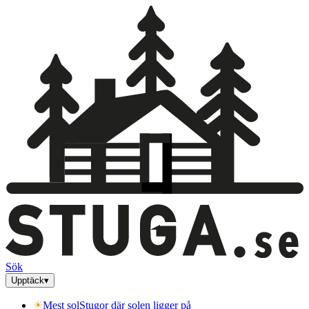
Sök
Upptäck
▾
☀
Mest sol
Stugor där solen ligger på