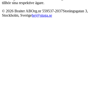
tillhör sina respektive ägare.
©
2026
Braiter AB
Org.nr
559537-2037
Storängsgatan 3
,
Stockholm
,
Sverige
hej@stuga.se