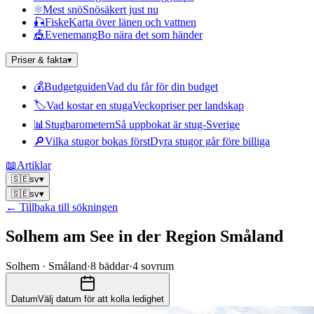
❄
Mest snö
Snösäkert just nu
🎣
Fiske
Karta över länen och vattnen
🎪
Evenemang
Bo nära det som händer
Priser & fakta
▾
💰
Budgetguiden
Vad du får för din budget
🏷
Vad kostar en stuga
Veckopriser per landskap
📊
Stugbarometern
Så uppbokat är stug-Sverige
🔎
Vilka stugor bokas först
Dyra stugor går före billiga
📖
Artiklar
🇸🇪
sv
▾
🇸🇪
sv
▾
← Tillbaka till sökningen
Solhem am See in der Region Småland
Solhem · Småland
·
8
bäddar
·
4
sovrum
Datum
Välj datum för att kolla ledighet