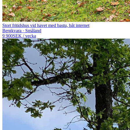
Stort fritidshus vid havet med bastu, båt internet
Bergkvara · Småland
9 900
SEK
/
vecka