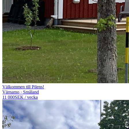
Välkommen till Pilens!
Värnamo · Småland
11 000
SEK
/
vecka