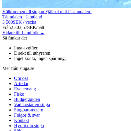
Välkommen till stugan Fjällsol mitt i Tänndalen!
Tänndalen · Jämtland
3 500
SEK
/
vecka
Från
2 303,57
SEK
/
natt
Vidare till Landfolk →
Så funkar det
Inga avgifter
.
Direkt till uthyraren
.
Inget konto, ingen spårning
.
Mer från stuga.se
Om oss
Artiklar
Evenemang
Fiske
Budgetguiden
Vad kostar en stuga
Stugbarometern
Frågor & svar
Kontakt
Hyr ut din stuga
Sök