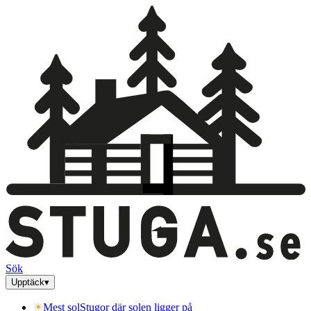
Sök
Upptäck
▾
☀
Mest sol
Stugor där solen ligger på