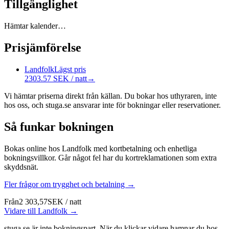
Tillgänglighet
Hämtar kalender…
Prisjämförelse
Landfolk
Lägst pris
2303.57 SEK / natt
→
Vi hämtar priserna direkt från källan. Du bokar hos uthyraren, inte
hos oss, och stuga.se ansvarar inte för bokningar eller reservationer.
Så funkar bokningen
Bokas online hos Landfolk med kortbetalning och enhetliga
bokningsvillkor. Går något fel har du kortreklamationen som extra
skyddsnät.
Fler frågor om trygghet och betalning →
Från
2 303,57
SEK
/
natt
Vidare till Landfolk →
stuga.se är inte bokningspart. När du klickar vidare hamnar du hos