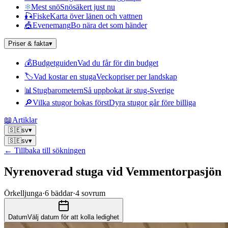
❄
Mest snö
Snösäkert just nu
🎣
Fiske
Karta över länen och vattnen
🎪
Evenemang
Bo nära det som händer
Priser & fakta
▾
💰
Budgetguiden
Vad du får för din budget
🏷
Vad kostar en stuga
Veckopriser per landskap
📊
Stugbarometern
Så uppbokat är stug-Sverige
🔎
Vilka stugor bokas först
Dyra stugor går före billiga
📖
Artiklar
🇸🇪
sv
▾
🇸🇪
sv
▾
← Tillbaka till sökningen
Nyrenoverad stuga vid Vemmentorpasjön
Örkelljunga
·
6
bäddar
·
4
sovrum
Datum
Välj datum för att kolla ledighet