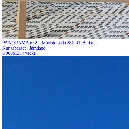
PANORAMA nr 2 – Magisk utsikt & Ski in/Ski out
Kungsberget · Jämtland
6 000
SEK
/
vecka