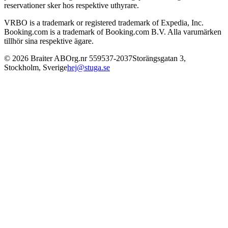
reservationer sker hos respektive uthyrare.
VRBO is a trademark or registered trademark of Expedia, Inc.
Booking.com is a trademark of Booking.com B.V. Alla varumärken
tillhör sina respektive ägare.
©
2026
Braiter AB
Org.nr
559537-2037
Storängsgatan 3
,
Stockholm
,
Sverige
hej@stuga.se