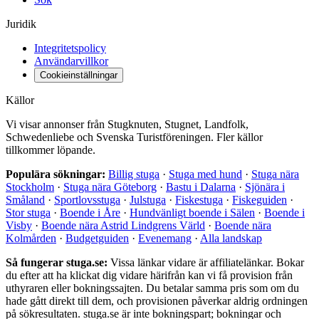
Juridik
Integritetspolicy
Användarvillkor
Cookieinställningar
Källor
Vi visar annonser från Stugknuten, Stugnet, Landfolk,
Schwedenliebe och Svenska Turistföreningen. Fler källor
tillkommer löpande.
Populära sökningar:
Billig stuga
·
Stuga med hund
·
Stuga nära
Stockholm
·
Stuga nära Göteborg
·
Bastu i Dalarna
·
Sjönära i
Småland
·
Sportlovsstuga
·
Julstuga
·
Fiskestuga
·
Fiskeguiden
·
Stor stuga
·
Boende i Åre
·
Hundvänligt boende i Sälen
·
Boende i
Visby
·
Boende nära Astrid Lindgrens Värld
·
Boende nära
Kolmården
·
Budgetguiden
·
Evenemang
·
Alla landskap
Så fungerar stuga.se:
Vissa länkar vidare är affiliatelänkar. Bokar
du efter att ha klickat dig vidare härifrån kan vi få provision från
uthyraren eller bokningssajten. Du betalar samma pris som om du
hade gått direkt till dem, och provisionen påverkar aldrig ordningen
på sökresultaten. stuga.se är inte bokningspart; bokningar och