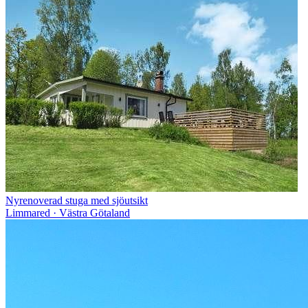
Nyrenoverad stuga med sjöutsikt
Limmared · Västra Götaland