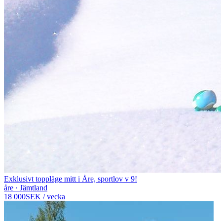
Exklusivt toppläge mitt i Åre, sportlov v 9!
åre · Jämtland
18 000
SEK
/
vecka