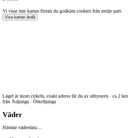
Vi visar inte
kartan
förrän du godkänt cookies från tredje part.
Visa
kartan
ändå
Läget är inom cirkeln, exakt adress får du av uthyraren · ca 2 km
från Åsljunga · Örkelljunga
Väder
Hämtar väderdata…