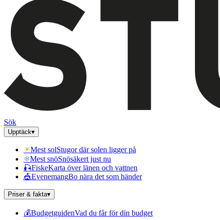
Sök
Upptäck
▾
☀
Mest sol
Stugor där solen ligger på
❄
Mest snö
Snösäkert just nu
🎣
Fiske
Karta över länen och vattnen
🎪
Evenemang
Bo nära det som händer
Priser & fakta
▾
💰
Budgetguiden
Vad du får för din budget