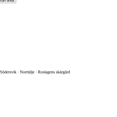
rtan
ändå
 Södersvik · Norrtälje · Roslagens skärgård