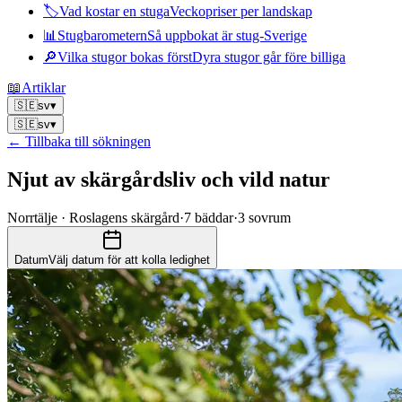
🏷
Vad kostar en stuga
Veckopriser per landskap
📊
Stugbarometern
Så uppbokat är stug-Sverige
🔎
Vilka stugor bokas först
Dyra stugor går före billiga
📖
Artiklar
🇸🇪
sv
▾
🇸🇪
sv
▾
← Tillbaka till sökningen
Njut av skärgårdsliv och vild natur
Norrtälje · Roslagens skärgård
·
7
bäddar
·
3
sovrum
Datum
Välj datum för att kolla ledighet