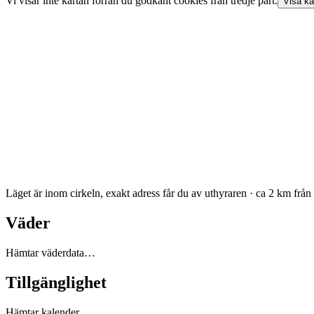
Vi visar inte
kartan
förrän du godkänt cookies från tredje part.
Visa
ka
Läget är inom cirkeln, exakt adress får du av uthyraren · ca 2 km från
Väder
Hämtar väderdata…
Tillgänglighet
Hämtar kalender…