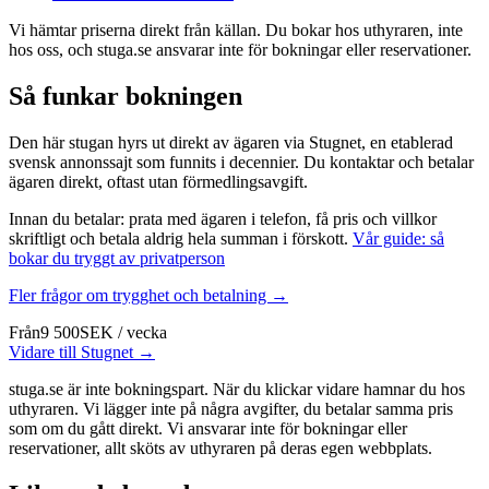
Vi hämtar priserna direkt från källan. Du bokar hos uthyraren, inte
hos oss, och stuga.se ansvarar inte för bokningar eller reservationer.
Så funkar bokningen
Den här stugan hyrs ut direkt av ägaren via Stugnet, en etablerad
svensk annonssajt som funnits i decennier. Du kontaktar och betalar
ägaren direkt, oftast utan förmedlingsavgift.
Innan du betalar: prata med ägaren i telefon, få pris och villkor
skriftligt och betala aldrig hela summan i förskott.
Vår guide: så
bokar du tryggt av privatperson
Fler frågor om trygghet och betalning →
Från
9 500
SEK
/
vecka
Vidare till Stugnet →
stuga.se är inte bokningspart. När du klickar vidare hamnar du hos
uthyraren. Vi lägger inte på några avgifter, du betalar samma pris
som om du gått direkt. Vi ansvarar inte för bokningar eller
reservationer, allt sköts av uthyraren på deras egen webbplats.