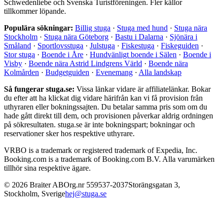
Schwedenliebe och Svenska Turistföreningen. Fler källor
tillkommer löpande.
Populära sökningar:
Billig stuga
·
Stuga med hund
·
Stuga nära
Stockholm
·
Stuga nära Göteborg
·
Bastu i Dalarna
·
Sjönära i
Småland
·
Sportlovsstuga
·
Julstuga
·
Fiskestuga
·
Fiskeguiden
·
Stor stuga
·
Boende i Åre
·
Hundvänligt boende i Sälen
·
Boende i
Visby
·
Boende nära Astrid Lindgrens Värld
·
Boende nära
Kolmården
·
Budgetguiden
·
Evenemang
·
Alla landskap
Så fungerar stuga.se:
Vissa länkar vidare är affiliatelänkar. Bokar
du efter att ha klickat dig vidare härifrån kan vi få provision från
uthyraren eller bokningssajten. Du betalar samma pris som om du
hade gått direkt till dem, och provisionen påverkar aldrig ordningen
på sökresultaten. stuga.se är inte bokningspart; bokningar och
reservationer sker hos respektive uthyrare.
VRBO is a trademark or registered trademark of Expedia, Inc.
Booking.com is a trademark of Booking.com B.V. Alla varumärken
tillhör sina respektive ägare.
©
2026
Braiter AB
Org.nr
559537-2037
Storängsgatan 3
,
Stockholm
,
Sverige
hej@stuga.se