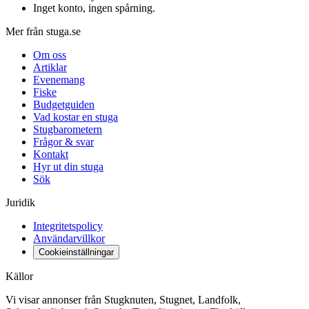
Inget konto, ingen spårning
.
Mer från stuga.se
Om oss
Artiklar
Evenemang
Fiske
Budgetguiden
Vad kostar en stuga
Stugbarometern
Frågor & svar
Kontakt
Hyr ut din stuga
Sök
Juridik
Integritetspolicy
Användarvillkor
Cookieinställningar
Källor
Vi visar annonser från Stugknuten, Stugnet, Landfolk,