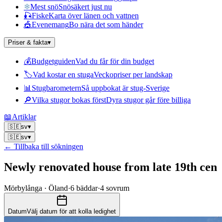
❄
Mest snö
Snösäkert just nu
🎣
Fiske
Karta över länen och vattnen
🎪
Evenemang
Bo nära det som händer
Priser & fakta
▾
💰
Budgetguiden
Vad du får för din budget
🏷
Vad kostar en stuga
Veckopriser per landskap
📊
Stugbarometern
Så uppbokat är stug-Sverige
🔎
Vilka stugor bokas först
Dyra stugor går före billiga
📖
Artiklar
🇸🇪
sv
▾
🇸🇪
sv
▾
← Tillbaka till sökningen
Newly renovated house from late 19th cen
Mörbylånga · Öland
·
6
bäddar
·
4
sovrum
Datum
Välj datum för att kolla ledighet