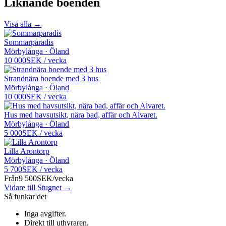
Liknande boenden
Visa alla →
Sommarparadis
Mörbylånga · Öland
10 000
SEK
/
vecka
Strandnära boende med 3 hus
Mörbylånga · Öland
10 000
SEK
/
vecka
Hus med havsutsikt, nära bad, affär och Alvaret.
Mörbylånga · Öland
5 000
SEK
/
vecka
Lilla Arontorp
Mörbylånga · Öland
5 700
SEK
/
vecka
Från
9 500
SEK
/
vecka
Vidare till Stugnet →
Så funkar det
Inga avgifter
.
Direkt till uthyraren
.