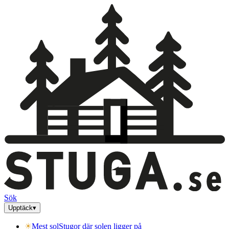
Sök
Upptäck
▾
☀
Mest sol
Stugor där solen ligger på