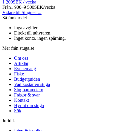
1 200
SEK
/
vecka
Från
1 900–9 500
SEK
/
vecka
Vidare till Stugnet →
Så funkar det
Inga avgifter
.
Direkt till uthyraren
.
Inget konto, ingen spårning
.
Mer från stuga.se
Om oss
Artiklar
Evenemang
Fiske
Budgetguiden
Vad kostar en stuga
Stugbarometern
Frågor & svar
Kontakt
Hyr ut din stuga
Sök
Juridik
Integritetspolicy