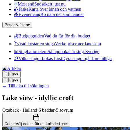
❄
Mest snö
Snösäkert just nu
🎣
Fiske
Karta över länen och vattnen
🎪
Evenemang
Bo nära det som händer
Priser & fakta
▾
💰
Budgetguiden
Vad du får för din budget
🏷
Vad kostar en stuga
Veckopriser per landskap
📊
Stugbarometern
Så uppbokat är stug-Sverige
🔎
Vilka stugor bokas först
Dyra stugor går före billiga
📖
Artiklar
🇸🇪
sv
▾
🇸🇪
sv
▾
← Tillbaka till sökningen
Lake view - idyllic croft
Öxabäck · Halland
·
6
bäddar
·
5
sovrum
Datum
Välj datum för att kolla ledighet