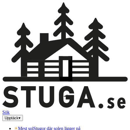
Sök
Upptäck
▾
☀
Mest sol
Stugor där solen ligger på