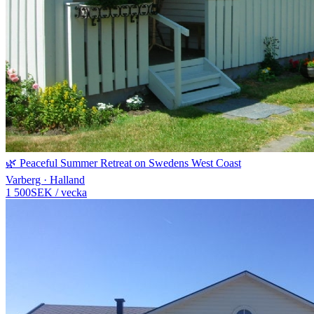
🌿 Peaceful Summer Retreat on Swedens West Coast
Varberg · Halland
1 500
SEK
/
vecka