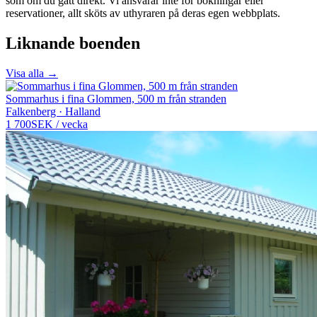
som om du gått direkt. Vi ansvarar inte för bokningar eller
reservationer, allt sköts av uthyraren på deras egen webbplats.
Liknande boenden
Visa alla →
Sommarhus i fina Glommen, 500 m från stranden
Falkenberg · Halland
1 700
SEK
/
vecka