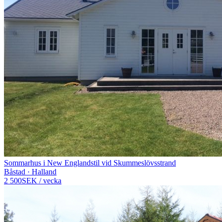
Sommarhus i New Englandstil vid Skummeslövsstrand
Båstad · Halland
2 500
SEK
/
vecka