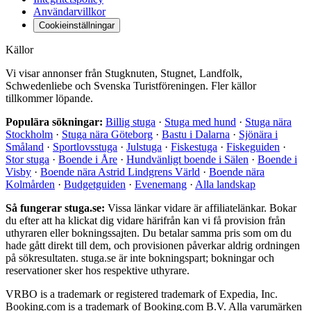
Användarvillkor
Cookieinställningar
Källor
Vi visar annonser från Stugknuten, Stugnet, Landfolk,
Schwedenliebe och Svenska Turistföreningen. Fler källor
tillkommer löpande.
Populära sökningar:
Billig stuga
·
Stuga med hund
·
Stuga nära
Stockholm
·
Stuga nära Göteborg
·
Bastu i Dalarna
·
Sjönära i
Småland
·
Sportlovsstuga
·
Julstuga
·
Fiskestuga
·
Fiskeguiden
·
Stor stuga
·
Boende i Åre
·
Hundvänligt boende i Sälen
·
Boende i
Visby
·
Boende nära Astrid Lindgrens Värld
·
Boende nära
Kolmården
·
Budgetguiden
·
Evenemang
·
Alla landskap
Så fungerar stuga.se:
Vissa länkar vidare är affiliatelänkar. Bokar
du efter att ha klickat dig vidare härifrån kan vi få provision från
uthyraren eller bokningssajten. Du betalar samma pris som om du
hade gått direkt till dem, och provisionen påverkar aldrig ordningen
på sökresultaten. stuga.se är inte bokningspart; bokningar och
reservationer sker hos respektive uthyrare.
VRBO is a trademark or registered trademark of Expedia, Inc.
Booking.com is a trademark of Booking.com B.V. Alla varumärken