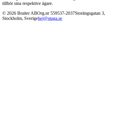
tillhör sina respektive ägare.
©
2026
Braiter AB
Org.nr
559537-2037
Storängsgatan 3
,
Stockholm
,
Sverige
hej@stuga.se