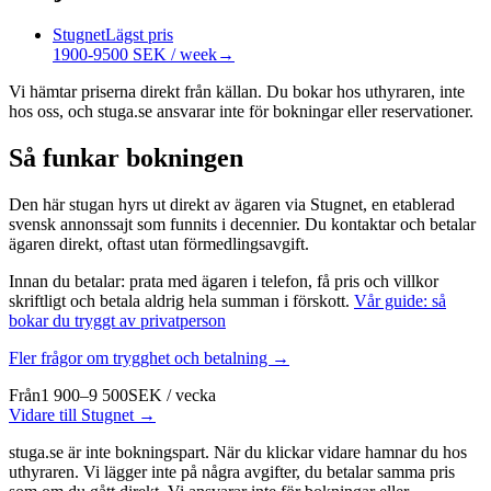
Stugnet
Lägst pris
1900-9500 SEK / week
→
Vi hämtar priserna direkt från källan. Du bokar hos uthyraren, inte
hos oss, och stuga.se ansvarar inte för bokningar eller reservationer.
Så funkar bokningen
Den här stugan hyrs ut direkt av ägaren via Stugnet, en etablerad
svensk annonssajt som funnits i decennier. Du kontaktar och betalar
ägaren direkt, oftast utan förmedlingsavgift.
Innan du betalar: prata med ägaren i telefon, få pris och villkor
skriftligt och betala aldrig hela summan i förskott.
Vår guide: så
bokar du tryggt av privatperson
Fler frågor om trygghet och betalning →
Från
1 900–9 500
SEK
/
vecka
Vidare till Stugnet →
stuga.se är inte bokningspart. När du klickar vidare hamnar du hos
uthyraren. Vi lägger inte på några avgifter, du betalar samma pris