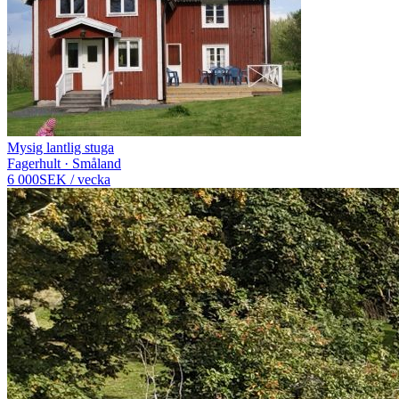
Mysig lantlig stuga
Fagerhult · Småland
6 000
SEK
/
vecka