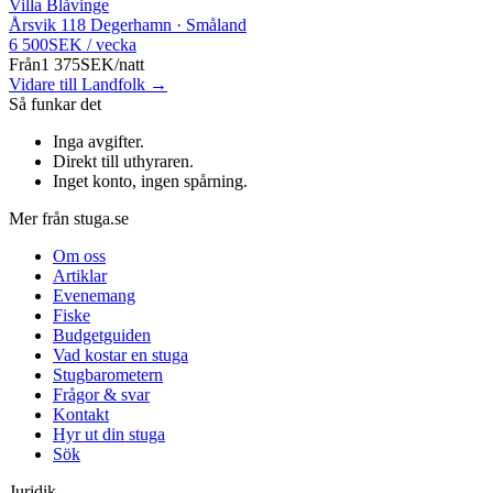
Villa Blåvinge
Årsvik 118 Degerhamn · Småland
6 500
SEK
/
vecka
Från
1 375
SEK
/
natt
Vidare till Landfolk →
Så funkar det
Inga avgifter
.
Direkt till uthyraren
.
Inget konto, ingen spårning
.
Mer från stuga.se
Om oss
Artiklar
Evenemang
Fiske
Budgetguiden
Vad kostar en stuga
Stugbarometern
Frågor & svar
Kontakt
Hyr ut din stuga
Sök
Juridik