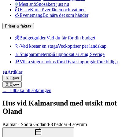
❄
Mest snö
Snösäkert just nu
🎣
Fiske
Karta över länen och vattnen
🎪
Evenemang
Bo nära det som händer
Priser & fakta
▾
💰
Budgetguiden
Vad du får för din budget
🏷
Vad kostar en stuga
Veckopriser per landskap
📊
Stugbarometern
Så uppbokat är stug-Sverige
🔎
Vilka stugor bokas först
Dyra stugor går före billiga
📖
Artiklar
🇸🇪
sv
▾
🇸🇪
sv
▾
← Tillbaka till sökningen
Hus vid Kalmarsund med utsikt mot
Öland
Kalmar · Södra Gotland
·
8
bäddar
·
4
sovrum