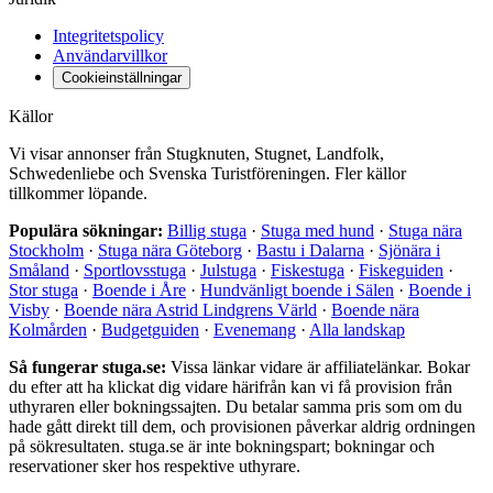
Integritetspolicy
Användarvillkor
Cookieinställningar
Källor
Vi visar annonser från Stugknuten, Stugnet, Landfolk,
Schwedenliebe och Svenska Turistföreningen. Fler källor
tillkommer löpande.
Populära sökningar:
Billig stuga
·
Stuga med hund
·
Stuga nära
Stockholm
·
Stuga nära Göteborg
·
Bastu i Dalarna
·
Sjönära i
Småland
·
Sportlovsstuga
·
Julstuga
·
Fiskestuga
·
Fiskeguiden
·
Stor stuga
·
Boende i Åre
·
Hundvänligt boende i Sälen
·
Boende i
Visby
·
Boende nära Astrid Lindgrens Värld
·
Boende nära
Kolmården
·
Budgetguiden
·
Evenemang
·
Alla landskap
Så fungerar stuga.se:
Vissa länkar vidare är affiliatelänkar. Bokar
du efter att ha klickat dig vidare härifrån kan vi få provision från
uthyraren eller bokningssajten. Du betalar samma pris som om du
hade gått direkt till dem, och provisionen påverkar aldrig ordningen
på sökresultaten. stuga.se är inte bokningspart; bokningar och
reservationer sker hos respektive uthyrare.