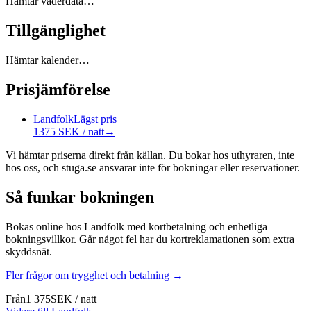
Hämtar väderdata…
Tillgänglighet
Hämtar kalender…
Prisjämförelse
Landfolk
Lägst pris
1375 SEK / natt
→
Vi hämtar priserna direkt från källan. Du bokar hos uthyraren, inte
hos oss, och stuga.se ansvarar inte för bokningar eller reservationer.
Så funkar bokningen
Bokas online hos Landfolk med kortbetalning och enhetliga
bokningsvillkor. Går något fel har du kortreklamationen som extra
skyddsnät.
Fler frågor om trygghet och betalning →
Från
1 375
SEK
/
natt