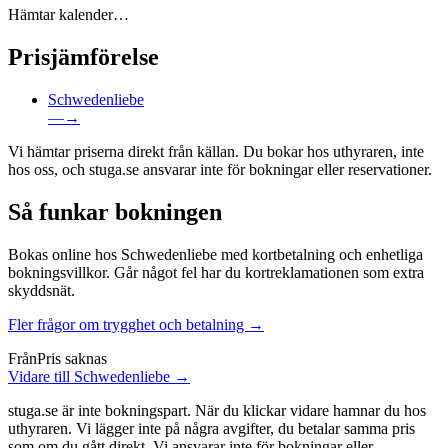
Hämtar kalender…
Prisjämförelse
Schwedenliebe
—
→
Vi hämtar priserna direkt från källan. Du bokar hos uthyraren, inte
hos oss, och stuga.se ansvarar inte för bokningar eller reservationer.
Så funkar bokningen
Bokas online hos Schwedenliebe med kortbetalning och enhetliga
bokningsvillkor. Går något fel har du kortreklamationen som extra
skyddsnät.
Fler frågor om trygghet och betalning →
Från
Pris saknas
Vidare till Schwedenliebe →
stuga.se är inte bokningspart. När du klickar vidare hamnar du hos
uthyraren. Vi lägger inte på några avgifter, du betalar samma pris
som om du gått direkt. Vi ansvarar inte för bokningar eller