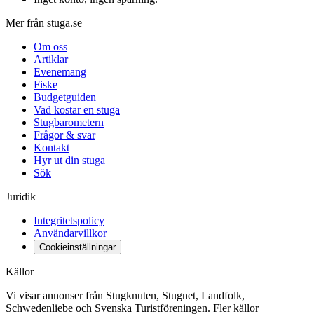
Mer från stuga.se
Om oss
Artiklar
Evenemang
Fiske
Budgetguiden
Vad kostar en stuga
Stugbarometern
Frågor & svar
Kontakt
Hyr ut din stuga
Sök
Juridik
Integritetspolicy
Användarvillkor
Cookieinställningar
Källor
Vi visar annonser från Stugknuten, Stugnet, Landfolk,
Schwedenliebe och Svenska Turistföreningen. Fler källor