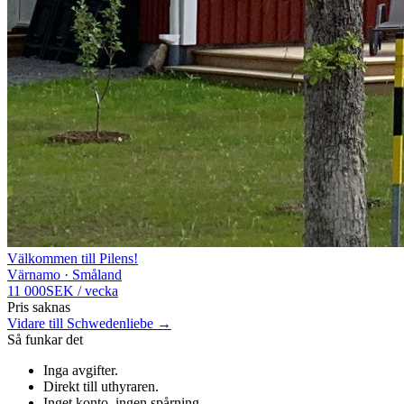
Välkommen till Pilens!
Värnamo · Småland
11 000
SEK
/
vecka
Pris saknas
Vidare till Schwedenliebe →
Så funkar det
Inga avgifter
.
Direkt till uthyraren
.
Inget konto, ingen spårning
.