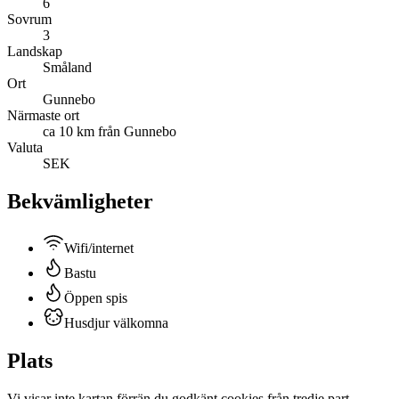
6
Sovrum
3
Landskap
Småland
Ort
Gunnebo
Närmaste ort
ca 10 km från Gunnebo
Valuta
SEK
Bekvämligheter
Wifi/internet
Bastu
Öppen spis
Husdjur välkomna
Plats
Vi visar inte
kartan
förrän du godkänt cookies från tredje part.