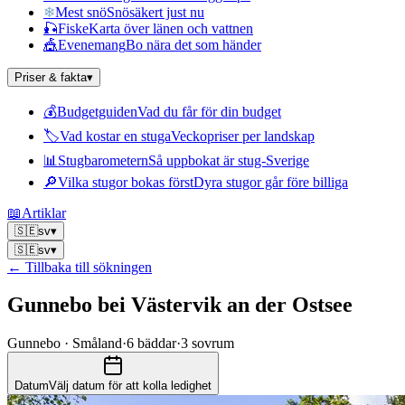
❄
Mest snö
Snösäkert just nu
🎣
Fiske
Karta över länen och vattnen
🎪
Evenemang
Bo nära det som händer
Priser & fakta
▾
💰
Budgetguiden
Vad du får för din budget
🏷
Vad kostar en stuga
Veckopriser per landskap
📊
Stugbarometern
Så uppbokat är stug-Sverige
🔎
Vilka stugor bokas först
Dyra stugor går före billiga
📖
Artiklar
🇸🇪
sv
▾
🇸🇪
sv
▾
← Tillbaka till sökningen
Gunnebo bei Västervik an der Ostsee
Gunnebo · Småland
·
6
bäddar
·
3
sovrum
Datum
Välj datum för att kolla ledighet