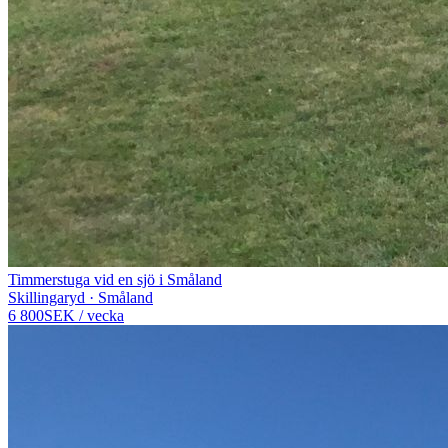
Timmerstuga vid en sjö i Småland
Skillingaryd · Småland
6 800
SEK
/
vecka