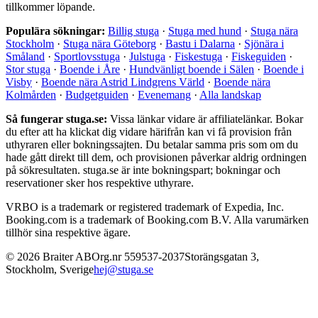
tillkommer löpande.
Populära sökningar:
Billig stuga
·
Stuga med hund
·
Stuga nära
Stockholm
·
Stuga nära Göteborg
·
Bastu i Dalarna
·
Sjönära i
Småland
·
Sportlovsstuga
·
Julstuga
·
Fiskestuga
·
Fiskeguiden
·
Stor stuga
·
Boende i Åre
·
Hundvänligt boende i Sälen
·
Boende i
Visby
·
Boende nära Astrid Lindgrens Värld
·
Boende nära
Kolmården
·
Budgetguiden
·
Evenemang
·
Alla landskap
Så fungerar stuga.se:
Vissa länkar vidare är affiliatelänkar. Bokar
du efter att ha klickat dig vidare härifrån kan vi få provision från
uthyraren eller bokningssajten. Du betalar samma pris som om du
hade gått direkt till dem, och provisionen påverkar aldrig ordningen
på sökresultaten. stuga.se är inte bokningspart; bokningar och
reservationer sker hos respektive uthyrare.
VRBO is a trademark or registered trademark of Expedia, Inc.
Booking.com is a trademark of Booking.com B.V. Alla varumärken
tillhör sina respektive ägare.
©
2026
Braiter AB
Org.nr
559537-2037
Storängsgatan 3
,
Stockholm
,
Sverige
hej@stuga.se