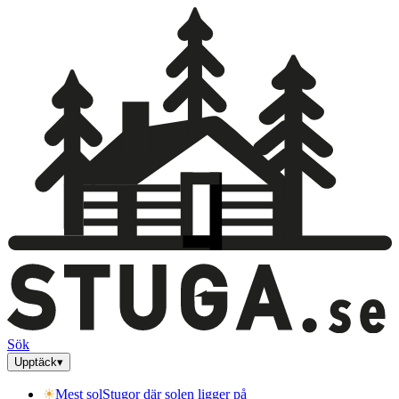
Sök
Upptäck
▾
☀
Mest sol
Stugor där solen ligger på