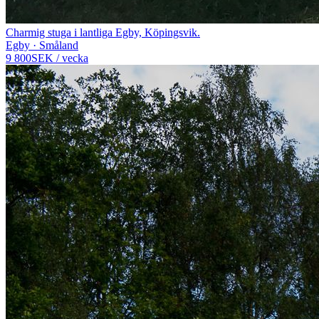
Charmig stuga i lantliga Egby, Köpingsvik.
Egby · Småland
9 800
SEK
/
vecka