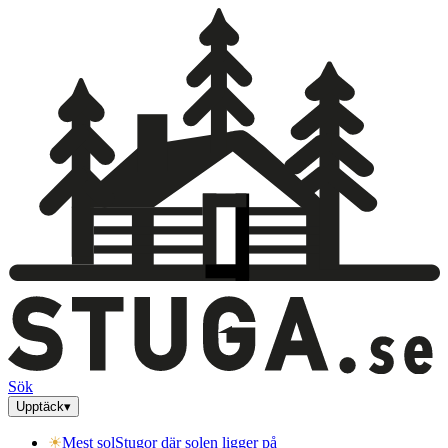
Sök
Upptäck
▾
☀
Mest sol
Stugor där solen ligger på