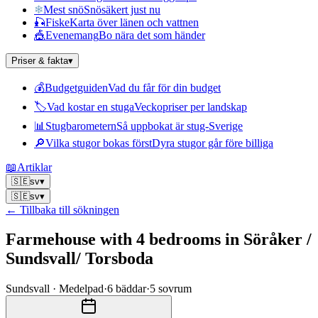
❄
Mest snö
Snösäkert just nu
🎣
Fiske
Karta över länen och vattnen
🎪
Evenemang
Bo nära det som händer
Priser & fakta
▾
💰
Budgetguiden
Vad du får för din budget
🏷
Vad kostar en stuga
Veckopriser per landskap
📊
Stugbarometern
Så uppbokat är stug-Sverige
🔎
Vilka stugor bokas först
Dyra stugor går före billiga
📖
Artiklar
🇸🇪
sv
▾
🇸🇪
sv
▾
← Tillbaka till sökningen
Farmehouse with 4 bedrooms in Söråker /
Sundsvall/ Torsboda
Sundsvall · Medelpad
·
6
bäddar
·
5
sovrum