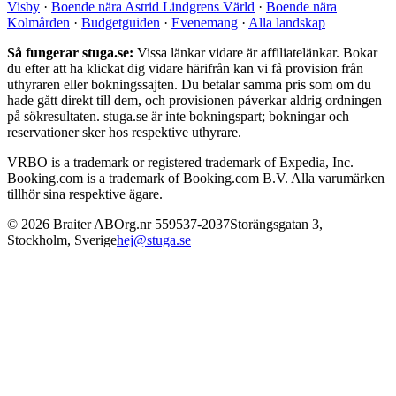
Visby
·
Boende nära Astrid Lindgrens Värld
·
Boende nära
Kolmården
·
Budgetguiden
·
Evenemang
·
Alla landskap
Så fungerar stuga.se:
Vissa länkar vidare är affiliatelänkar. Bokar
du efter att ha klickat dig vidare härifrån kan vi få provision från
uthyraren eller bokningssajten. Du betalar samma pris som om du
hade gått direkt till dem, och provisionen påverkar aldrig ordningen
på sökresultaten. stuga.se är inte bokningspart; bokningar och
reservationer sker hos respektive uthyrare.
VRBO is a trademark or registered trademark of Expedia, Inc.
Booking.com is a trademark of Booking.com B.V. Alla varumärken
tillhör sina respektive ägare.
©
2026
Braiter AB
Org.nr
559537-2037
Storängsgatan 3
,
Stockholm
,
Sverige
hej@stuga.se