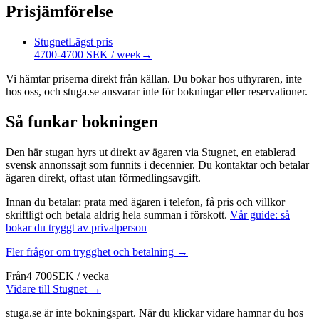
Prisjämförelse
Stugnet
Lägst pris
4700-4700 SEK / week
→
Vi hämtar priserna direkt från källan. Du bokar hos uthyraren, inte
hos oss, och stuga.se ansvarar inte för bokningar eller reservationer.
Så funkar bokningen
Den här stugan hyrs ut direkt av ägaren via Stugnet, en etablerad
svensk annonssajt som funnits i decennier. Du kontaktar och betalar
ägaren direkt, oftast utan förmedlingsavgift.
Innan du betalar: prata med ägaren i telefon, få pris och villkor
skriftligt och betala aldrig hela summan i förskott.
Vår guide: så
bokar du tryggt av privatperson
Fler frågor om trygghet och betalning →
Från
4 700
SEK
/
vecka
Vidare till Stugnet →
stuga.se är inte bokningspart. När du klickar vidare hamnar du hos