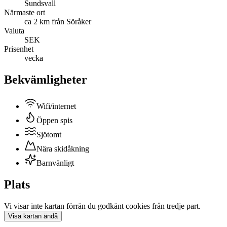
Sundsvall
Närmaste ort
ca 2 km från Söråker
Valuta
SEK
Prisenhet
vecka
Bekvämligheter
Wifi/internet
Öppen spis
Sjötomt
Nära skidåkning
Barnvänligt
Plats
Vi visar inte
kartan
förrän du godkänt cookies från tredje part.
Visa
kartan
ändå