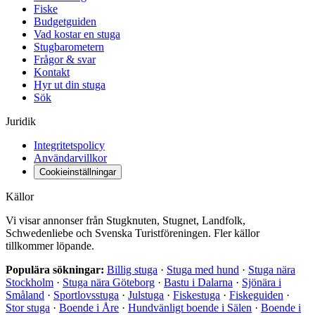
Fiske
Budgetguiden
Vad kostar en stuga
Stugbarometern
Frågor & svar
Kontakt
Hyr ut din stuga
Sök
Juridik
Integritetspolicy
Användarvillkor
Cookieinställningar
Källor
Vi visar annonser från Stugknuten, Stugnet, Landfolk,
Schwedenliebe och Svenska Turistföreningen. Fler källor
tillkommer löpande.
Populära sökningar:
Billig stuga
·
Stuga med hund
·
Stuga nära
Stockholm
·
Stuga nära Göteborg
·
Bastu i Dalarna
·
Sjönära i
Småland
·
Sportlovsstuga
·
Julstuga
·
Fiskestuga
·
Fiskeguiden
·
Stor stuga
·
Boende i Åre
·
Hundvänligt boende i Sälen
·
Boende i