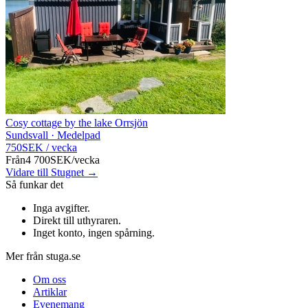
Cosy cottage by the lake Orrsjön
Sundsvall · Medelpad
750
SEK
/
vecka
Från
4 700
SEK
/
vecka
Vidare till Stugnet →
Så funkar det
Inga avgifter
.
Direkt till uthyraren
.
Inget konto, ingen spårning
.
Mer från stuga.se
Om oss
Artiklar
Evenemang