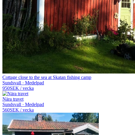
Cottage close to the sea at Skatan fishing camp
Sundsvall · Medelpad
950
SEK
/
vecka
Nära travet
Sundsvall · Medelpad
560
SEK
/
vecka