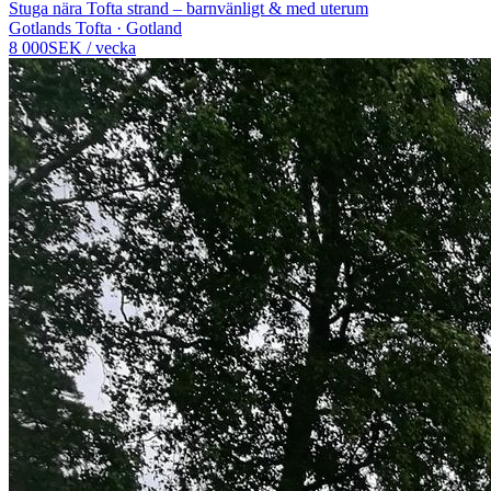
Stuga nära Tofta strand – barnvänligt & med uterum
Gotlands Tofta · Gotland
8 000
SEK
/
vecka