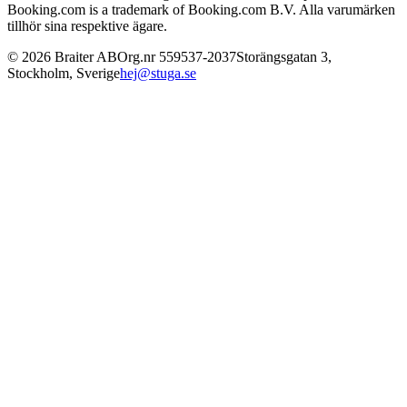
Booking.com is a trademark of Booking.com B.V. Alla varumärken
tillhör sina respektive ägare.
©
2026
Braiter AB
Org.nr
559537-2037
Storängsgatan 3
,
Stockholm
,
Sverige
hej@stuga.se