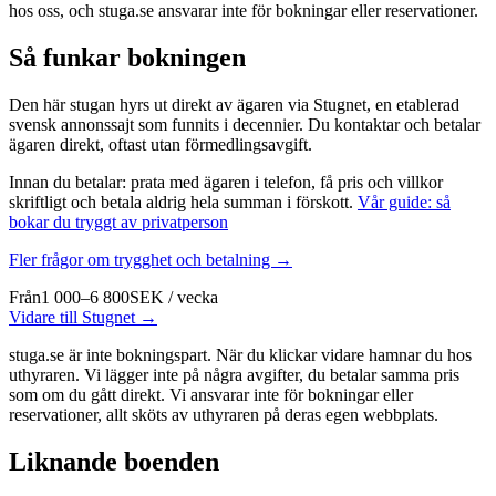
hos oss, och stuga.se ansvarar inte för bokningar eller reservationer.
Så funkar bokningen
Den här stugan hyrs ut direkt av ägaren via Stugnet, en etablerad
svensk annonssajt som funnits i decennier. Du kontaktar och betalar
ägaren direkt, oftast utan förmedlingsavgift.
Innan du betalar: prata med ägaren i telefon, få pris och villkor
skriftligt och betala aldrig hela summan i förskott.
Vår guide: så
bokar du tryggt av privatperson
Fler frågor om trygghet och betalning →
Från
1 000–6 800
SEK
/
vecka
Vidare till Stugnet →
stuga.se är inte bokningspart. När du klickar vidare hamnar du hos
uthyraren. Vi lägger inte på några avgifter, du betalar samma pris
som om du gått direkt. Vi ansvarar inte för bokningar eller
reservationer, allt sköts av uthyraren på deras egen webbplats.
Liknande boenden