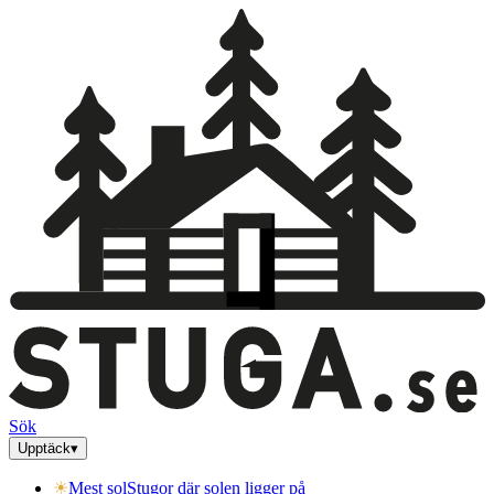
Sök
Upptäck
▾
☀
Mest sol
Stugor där solen ligger på