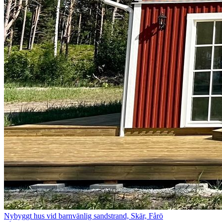
Nybyggt hus vid barnvänlig sandstrand, Skär, Fårö