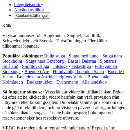
Integritetspolicy
Användarvillkor
Cookieinställningar
Källor
Vi visar annonser från Stugknuten, Stugnet, Landfolk,
Schwedenliebe och Svenska Turistföreningen. Fler källor
tillkommer löpande.
Populära sökningar:
Billig stuga
·
Stuga med hund
·
Stuga nära
Stockholm
·
Stuga nära Göteborg
·
Bastu i Dalarna
·
Sjönära i
Småland
·
Sportlovsstuga
·
Julstuga
·
Fiskestuga
·
Fiskeguiden
·
Stor stuga
·
Boende i Åre
·
Hundvänligt boende i Sälen
·
Boende i
Visby
·
Boende nära Astrid Lindgrens Värld
·
Boende nära
Kolmården
·
Budgetguiden
·
Evenemang
·
Alla landskap
Så fungerar stuga.se:
Vissa länkar vidare är affiliatelänkar. Bokar
du efter att ha klickat dig vidare härifrån kan vi få provision från
uthyraren eller bokningssajten. Du betalar samma pris som om du
hade gått direkt till dem, och provisionen påverkar aldrig ordningen
på sökresultaten. stuga.se är inte bokningspart; bokningar och
reservationer sker hos respektive uthyrare.
VRBO is a trademark or registered trademark of Expedia, Inc.