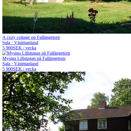
A cozy cottage on Fallängetorp
Sala · Västmanland
5 900
SEK
/
vecka
Mysiga Lillstugan på Fallängetorp
Sala · Västmanland
5 900
SEK
/
vecka