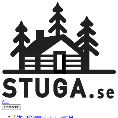
Sök
Upptäck
▾
☀
Mest sol
Stugor där solen ligger på