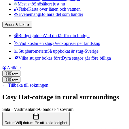
❄
Mest snö
Snösäkert just nu
🎣
Fiske
Karta över länen och vattnen
🎪
Evenemang
Bo nära det som händer
Priser & fakta
▾
💰
Budgetguiden
Vad du får för din budget
🏷
Vad kostar en stuga
Veckopriser per landskap
📊
Stugbarometern
Så uppbokat är stug-Sverige
🔎
Vilka stugor bokas först
Dyra stugor går före billiga
📖
Artiklar
🇸🇪
sv
▾
🇸🇪
sv
▾
← Tillbaka till sökningen
Cosy Hat-cottage in rural surroundings
Sala · Västmanland
·
6
bäddar
·
4
sovrum
Datum
Välj datum för att kolla ledighet