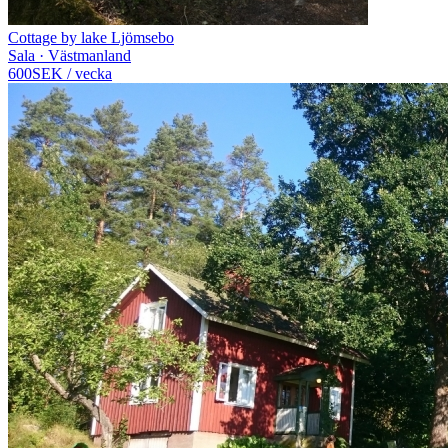
Cottage by lake Ljömsebo
Sala · Västmanland
600
SEK
/
vecka