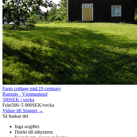
Farm cotttage mid.19 centuary
Ramnäs · Västmanland
500
SEK
/
vecka
Från
500–5 000
SEK
/
vecka
Vidare till Stugnet →
Så funkar det
Inga avgifter
.
Direkt till uthyraren
.