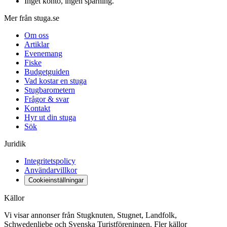
Inget konto, ingen spårning
.
Mer från stuga.se
Om oss
Artiklar
Evenemang
Fiske
Budgetguiden
Vad kostar en stuga
Stugbarometern
Frågor & svar
Kontakt
Hyr ut din stuga
Sök
Juridik
Integritetspolicy
Användarvillkor
Cookieinställningar
Källor
Vi visar annonser från Stugknuten, Stugnet, Landfolk,
Schwedenliebe och Svenska Turistföreningen. Fler källor