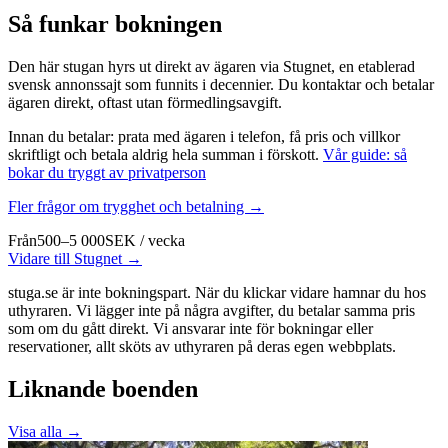
Så funkar bokningen
Den här stugan hyrs ut direkt av ägaren via Stugnet, en etablerad
svensk annonssajt som funnits i decennier. Du kontaktar och betalar
ägaren direkt, oftast utan förmedlingsavgift.
Innan du betalar: prata med ägaren i telefon, få pris och villkor
skriftligt och betala aldrig hela summan i förskott.
Vår guide: så
bokar du tryggt av privatperson
Fler frågor om trygghet och betalning →
Från
500–5 000
SEK
/
vecka
Vidare till Stugnet →
stuga.se är inte bokningspart. När du klickar vidare hamnar du hos
uthyraren. Vi lägger inte på några avgifter, du betalar samma pris
som om du gått direkt. Vi ansvarar inte för bokningar eller
reservationer, allt sköts av uthyraren på deras egen webbplats.
Liknande boenden
Visa alla →