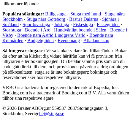
tillkommer löpande.
Populära sökningar:
Billig stuga
·
Stuga med hund
·
Stuga nära
Stockholm
·
Stuga nära Göteborg
·
Bastu i Dalarna
·
Sjönära i
Småland
·
Sportlovsstuga
·
Julstuga
·
Fiskestuga
·
Fiskeguiden
·
Stor stuga
·
Boende i Åre
·
Hundvänligt boende i Sälen
·
Boende i
Visby
·
Boende nära Astrid Lindgrens Värld
·
Boende nära
Kolmården
·
Budgetguiden
·
Evenemang
·
Alla landskap
Så fungerar stuga.se:
Vissa länkar vidare är affiliatelänkar. Bokar
du efter att ha klickat dig vidare härifrån kan vi få provision från
uthyraren eller bokningssajten. Du betalar samma pris som om du
hade gått direkt till dem, och provisionen påverkar aldrig ordningen
på sökresultaten. stuga.se är inte bokningspart; bokningar och
reservationer sker hos respektive uthyrare.
VRBO is a trademark or registered trademark of Expedia, Inc.
Booking.com is a trademark of Booking.com B.V. Alla varumärken
tillhör sina respektive ägare.
©
2026
Braiter AB
Org.nr
559537-2037
Storängsgatan 3
,
Stockholm
,
Sverige
hej@stuga.se